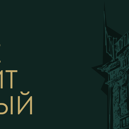
Е
ИТ
ВЫЙ